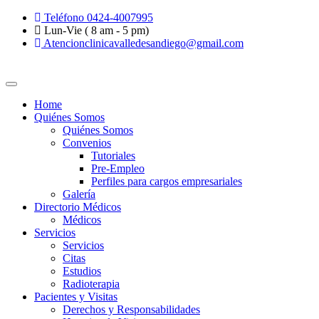
Teléfono 0424-4007995
Lun-Vie ( 8 am - 5 pm)
Atencionclinicavalledesandiego@gmail.com
Home
Quiénes Somos
Quiénes Somos
Convenios
Tutoriales
Pre-Empleo
Perfiles para cargos empresariales
Galería
Directorio Médicos
Médicos
Servicios
Servicios
Citas
Estudios
Radioterapia
Pacientes y Visitas
Derechos y Responsabilidades