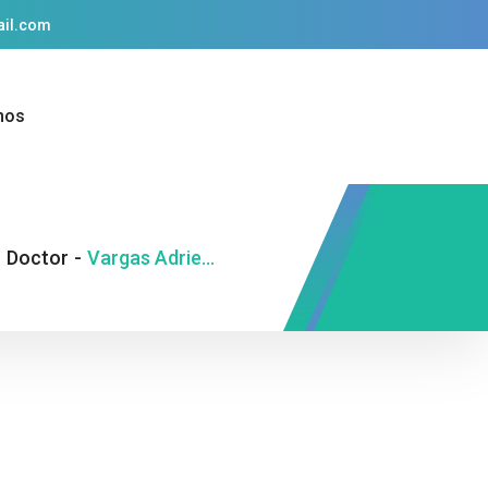
ail.com
nos
-
Doctor
-
Vargas Adrielinda