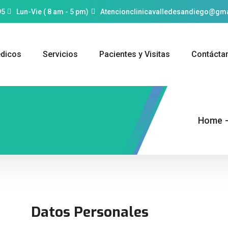
95
Lun-Vie ( 8 am - 5 pm)
Atencionclinicavalledesandiego@gm
édicos
Servicios
Pacientes y Visitas
Contácta
Home
Datos Personales