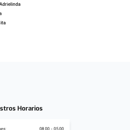
Adrielinda
a
ita
stros Horarios
nes:
08.00 - 05.00