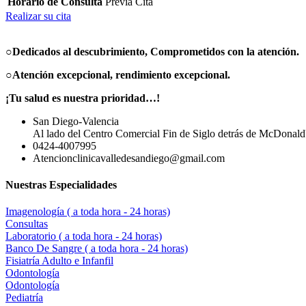
Horario de Consulta
Previa Cita
Realizar su cita
○Dedicados al descubrimiento,
Comprometidos con la atención.
○Atención excepcional, rendimiento excepcional.
¡Tu salud es nuestra prioridad…!
San Diego-Valencia
Al lado del Centro Comercial Fin de Siglo detrás de McDonald
0424-4007995
Atencionclinicavalledesandiego@gmail.com
Nuestras Especialidades
Imagenología ( a toda hora - 24 horas)
Consultas
Laboratorio ( a toda hora - 24 horas)
Banco De Sangre ( a toda hora - 24 horas)
Fisiatría Adulto e Infanfil
Odontología
Odontología
Pediatría