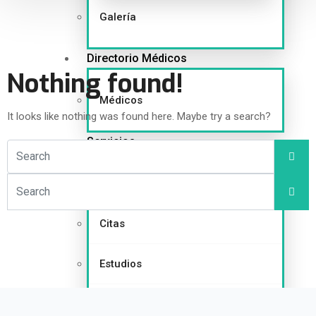
Galería
Directorio Médicos
Nothing found!
Médicos
It looks like nothing was found here. Maybe try a search?
Servicios
Servicios
Citas
Estudios
Radioterapia