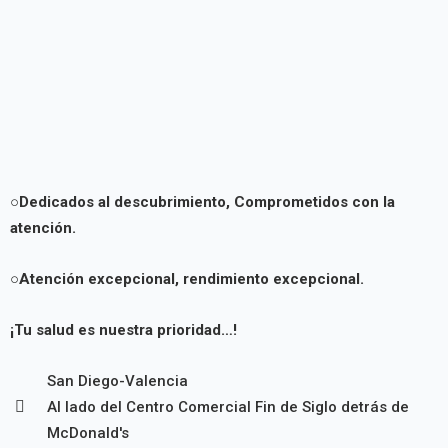
Pacientes y Visitas
Derechos y Responsabilidades
Horarios de Visita
○Dedicados al descubrimiento,
Comprometidos con la
Normas de seguridad
atención.
Contáctanos
○Atención excepcional, rendimiento excepcional.
¡Tu salud es nuestra prioridad…!
X
San Diego-Valencia
Al lado del Centro Comercial Fin de Siglo detrás de
McDonald's