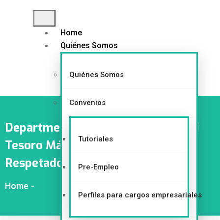
Home
Quiénes Somos
Quiénes Somos
Convenios
Department:
Unidad De Maternidad
Tutoriales
Tesoro Más Preciado Nacimiento
Respetado Parto En Agua
Pre-Empleo
Home
-
Perfiles para cargos empresariales